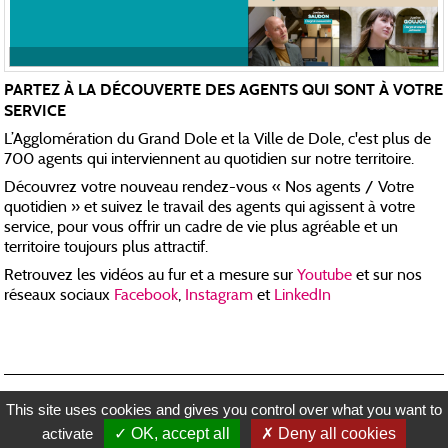
PARTEZ À LA DÉCOUVERTE DES AGENTS QUI SONT À VOTRE
SERVICE
L’Agglomération du Grand Dole et la Ville de Dole, c'est plus de
700 agents qui interviennent au quotidien sur notre territoire.
Découvrez votre nouveau rendez-vous « Nos agents / Votre
quotidien » et suivez le travail des agents qui agissent à votre
service, pour vous offrir un cadre de vie plus agréable et un
territoire toujours plus attractif.
Retrouvez les vidéos au fur et a mesure sur
Youtube
et sur nos
réseaux sociaux
Facebook
,
Instagram
et
LinkedIn
RECRUTEMENT
MENTIONS LÉGALES
PLAN DU SITE
CONTACTEZ-NOUS
This site uses cookies and gives you control over what you want to
RÉALISATION KOREDGE
activate
OK, accept all
Deny all cookies