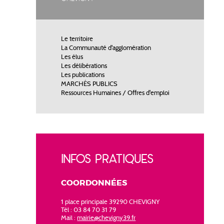
Le territoire
La Communauté d'agglomération
Les élus
Les délibérations
Les publications
MARCHÉS PUBLICS
Ressources Humaines / Offres d'emploi
INFOS PRATIQUES
COORDONNÉES
1 place principale 39290 CHEVIGNY
Tél : 03 84 70 31 79
Mail :
mairie@chevigny39.fr