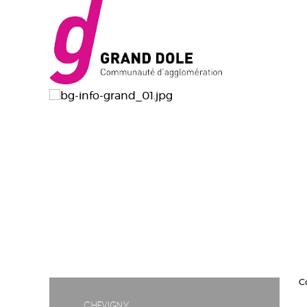
C
Chevigny