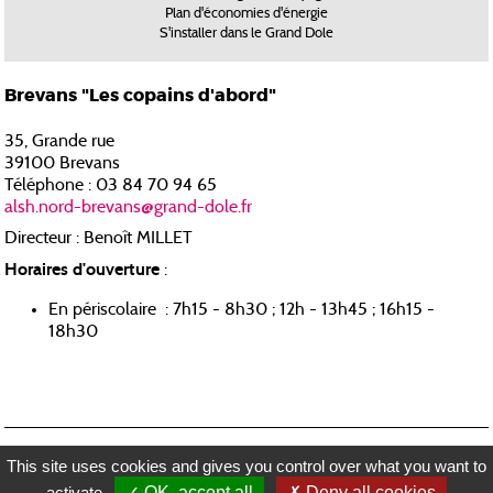
Plan d'économies d'énergie
S'installer dans le Grand Dole
Brevans "Les copains d'abord"
35, Grande rue
39100 Brevans
Téléphone : 03 84 70 94 65
alsh.nord-brevans@grand-dole.fr
Directeur : Benoît MILLET
Horaires d'ouverture
:
En périscolaire : 7h15 - 8h30 ; 12h - 13h45 ; 16h15 -
18h30
RECRUTEMENT
MENTIONS LÉGALES
PLAN DU SITE
CONTACTEZ-NOUS
This site uses cookies and gives you control over what you want to
RÉALISATION KOREDGE
activate
OK, accept all
Deny all cookies