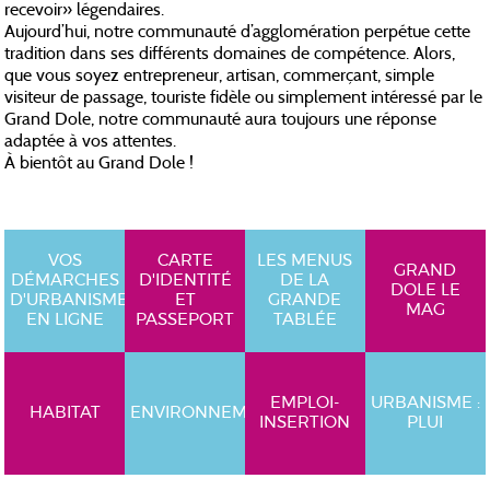
recevoir» légendaires.
Aujourd’hui, notre communauté d’agglomération perpétue cette
tradition dans ses différents domaines de compétence. Alors,
que vous soyez entrepreneur, artisan, commerçant, simple
visiteur de passage, touriste fidèle ou simplement intéressé par le
Grand Dole, notre communauté aura toujours une réponse
adaptée à vos attentes.
À bientôt au Grand Dole !
VOS
CARTE
LES MENUS
GRAND
DÉMARCHES
D'IDENTITÉ
DE LA
DOLE LE
D'URBANISME
ET
GRANDE
MAG
EN LIGNE
PASSEPORT
TABLÉE
EMPLOI-
URBANISME :
HABITAT
ENVIRONNEMENT
INSERTION
PLUI