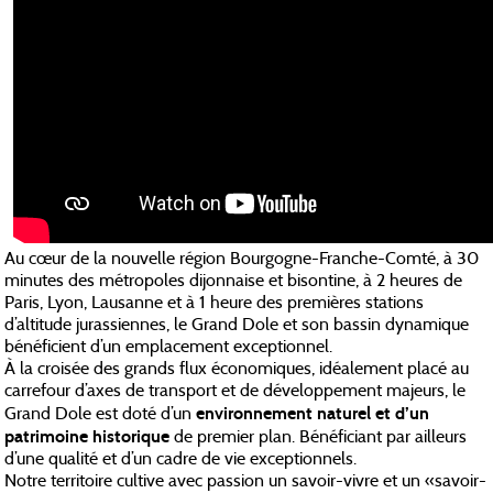
Au cœur de la nouvelle région Bourgogne-Franche-Comté, à 30
minutes des métropoles dijonnaise et bisontine, à 2 heures de
Paris, Lyon, Lausanne et à 1 heure des premières stations
d’altitude jurassiennes, le Grand Dole et son bassin dynamique
bénéficient d’un emplacement exceptionnel.
À la croisée des grands flux économiques, idéalement placé au
carrefour d’axes de transport et de développement majeurs, le
environnement naturel et d’un
Grand Dole est doté d’un
patrimoine historique
de premier plan. Bénéficiant par ailleurs
d’une qualité et d’un cadre de vie exceptionnels.
Notre territoire cultive avec passion un savoir-vivre et un «savoir-