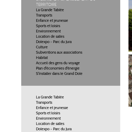
territoire
La Grande Tablée
Transports
Enfance et jeunesse
Sports et loisirs
Environnement
Location de salles
Dolexpo - Parc du Jura
Culture
Subventions aux associations
Habitat
Accueil des gens du voyage
Plan d'économies d'énergie
S'installer dans le Grand Dole
La Grande Tablée
Transports
Enfance et jeunesse
Sports et loisirs
Environnement
Location de salles
Dolexpo - Parc du Jura