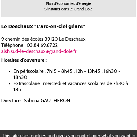
Plan d'économies d'énergie
S'installer dans le Grand Dole
Le Deschaux "L'arc-en-ciel géant"
9 chemin des écoles 39120 Le Deschaux
Téléphone : 03.84.69.67.22
alsh.sud-le-deschaux@grand-dole.fr
Horaires d'ouverture :
En périscolaire : 7h15 - 8h45 ; 12h - 13h45 ; 16h30 -
18h30
Extrascolaire : mercredi et vacances scolaires de 7h30 à
18h
Directrice : Sabrina GAUTHERON
RECRUTEMENT
MENTIONS LÉGALES
PLAN DU SITE
CONTACTEZ-NOUS
This site uses cookies and gives you control over what you want to