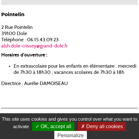
Pointelin
2 Rue Pointelin
39100 Dole
Téléphone : 06.15.43.09.23
alsh.dole-crissey@grand-dole.fr
Horaires d'ouverture :
En extrascolaire pour les enfants en élémentaire : mercredi
de 7h30 à 18h30 ; vacances scolaires de 7h30 à 18h
Directrice : Aurélie DAMOISEAU
RECRUTEMENT
MENTIONS LÉGALES
PLAN DU SITE
CONTACTEZ-NOUS
This site uses cookies and gives you control over what you want to
RÉALISATION KOREDGE
activate
OK, accept all
Deny all cookies
LE GRAND DOLE
Personalize
EN 1 CLIC