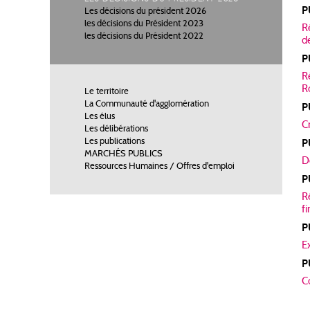
P
Les décisions du président 2026
les décisions du Président 2023
R
les décisions du Président 2022
d
P
R
R
Le territoire
La Communauté d'agglomération
P
Les élus
C
Les délibérations
Les publications
P
MARCHÉS PUBLICS
D
Ressources Humaines / Offres d'emploi
P
R
f
P
Ex
P
Co