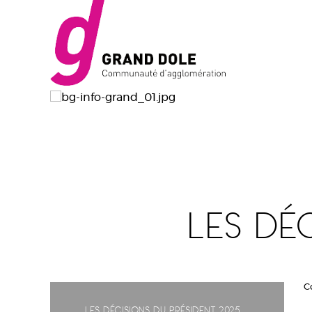
Les dé
C
Les décisions du président 2025