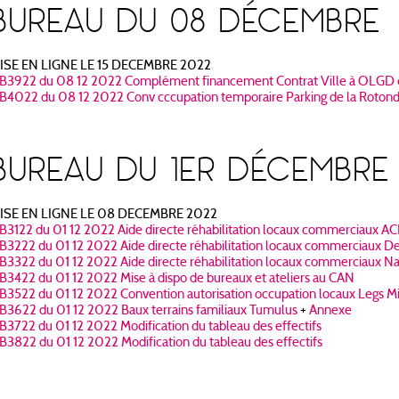
BUREAU DU 08 DÉCEMBRE
ISE EN LIGNE LE 15 DECEMBRE 2022
B3922 du 08 12 2022 Complément financement Contrat Ville à OLGD e
B4022 du 08 12 2022 Conv cccupation temporaire Parking de la Roton
BUREAU DU 1ER DÉCEMBRE
ISE EN LIGNE LE 08 DECEMBRE 2022
B3122 du 01 12 2022 Aide directe réhabilitation locaux commerciaux A
B3222 du 01 12 2022 Aide directe réhabilitation locaux commerciaux De
B3322 du 01 12 2022 Aide directe réhabilitation locaux commerciaux Na
B3422 du 01 12 2022 Mise à dispo de bureaux et ateliers au CAN
B3522 du 01 12 2022 Convention autorisation occupation locaux Legs M
B3622 du 01 12 2022 Baux terrains familiaux Tumulus
+
Annexe
B3722 du 01 12 2022 Modification du tableau des effectifs
B3822 du 01 12 2022 Modification du tableau des effectifs