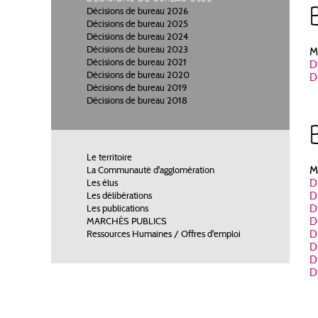
Décisions de bureau 2026
Décisions de bureau 2025
Décisions de bureau 2024
Décisions de bureau 2023
M
Décisions de bureau 2021
D
Décisions de bureau 2020
D
Décisions de bureau 2019
Décisions de bureau 2018
Le territoire
M
La Communauté d'agglomération
D
Les élus
D
Les délibérations
D
Les publications
D
MARCHÉS PUBLICS
D
Ressources Humaines / Offres d'emploi
D
D
D