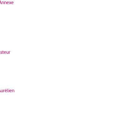
Annexe
steur
urélien