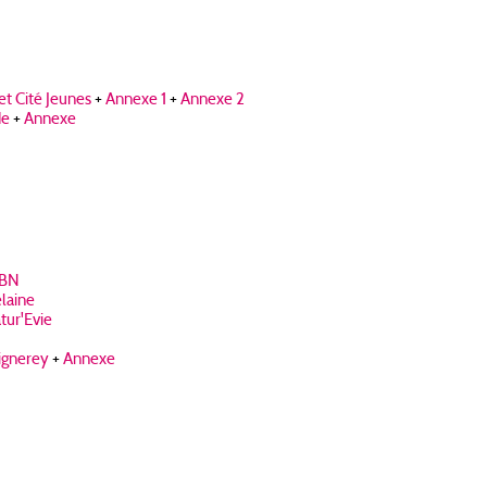
t Cité Jeunes
+
Annexe 1
+
Annexe 2
de
+
Annexe
CBN
laine
tur'Evie
ignerey
+
Annexe