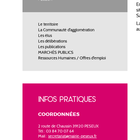
E
s
S
L
Le territoire
a
La Communauté d'agglomération
Les élus
Les délibérations
Les publications
MARCHÉS PUBLICS
Ressources Humaines / Offres d'emploi
INFOS PRATIQUES
COORDONNÉES
2 route de Chaussin 39120 PESEUX
Tél : 03 84 70 07 64
Mail :
secretariat@mairie-peseux.fr