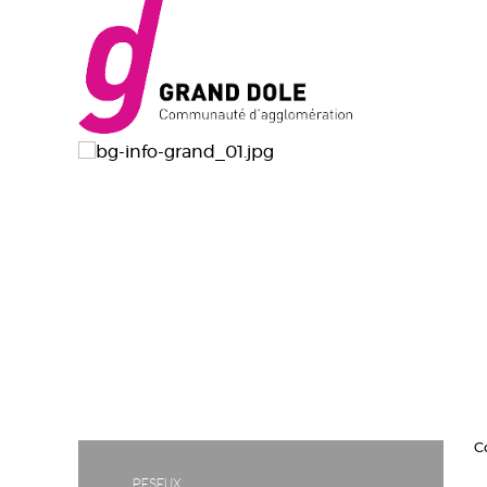
C
Peseux