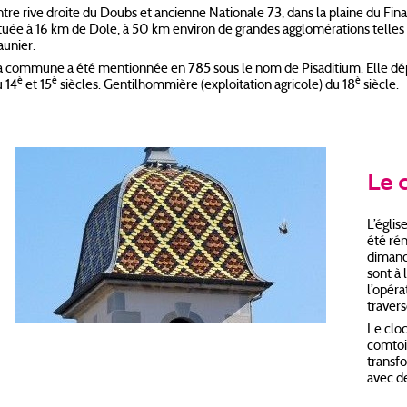
ntre rive droite du Doubs et ancienne Nationale 73, dans la plaine du Fi
ituée à 16 km de Dole, à 50 km environ de grandes agglomérations telle
aunier.
a commune a été mentionnée en 785 sous le nom de Pisaditium. Elle dépe
è
è
è
u 14
et 15
siècles. Gentilhommière (exploitation agricole) du 18
siècle.
Le 
L’églis
été rén
dimanc
sont à 
l’opéra
travers
Le cloc
comtoi
transfo
avec d