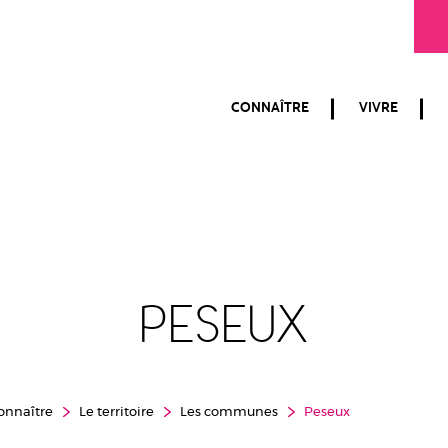
CONNAÎTRE
VIVRE
Peseux
onnaître
Le territoire
Les communes
Peseux