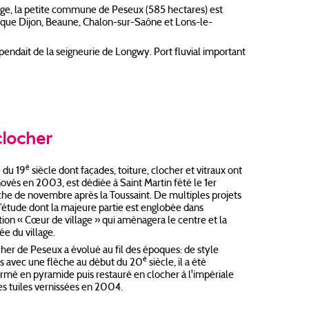
nage, la petite commune de Peseux (585 hectares) est
s que Dijon, Beaune, Chalon-sur-Saône et Lons-le-
ndait de la seigneurie de Longwy. Port fluvial important
clocher
è
e du 19
siècle dont façades, toiture, clocher et vitraux ont
ovés en 2003, est dédiée à Saint Martin fêté le 1er
he de novembre après la Toussaint. De multiples projets
l’étude dont la majeure partie est englobée dans
tion « Cœur de village » qui aménagera le centre et la
ée du village.
her de Peseux a évolué au fil des époques: de style
è
s avec une flèche au début du 20
siècle, il a été
rmé en pyramide puis restauré en clocher à l'impériale
es tuiles vernissées en 2004.