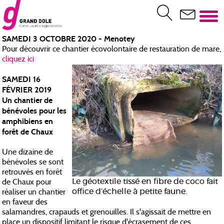
SAMEDI 3 OCTOBRE 2020 - Menotey
Pour découvrir ce chantier écovolontaire de restauration de mare,
cliquez ici
SAMEDI 16
FÉVRIER 2019
Un chantier de
bénévoles pour les
amphibiens en
forêt de Chaux
Une dizaine de
bénévoles se sont
retrouvés en forêt
Le géotextile tissé en fibre de coco fait
de Chaux pour
office d’échelle à petite faune.
réaliser un chantier
en faveur des
salamandres, crapauds et grenouilles. Il s'agissait de mettre en
place un dispositif limitant le risque d'écrasement de ces