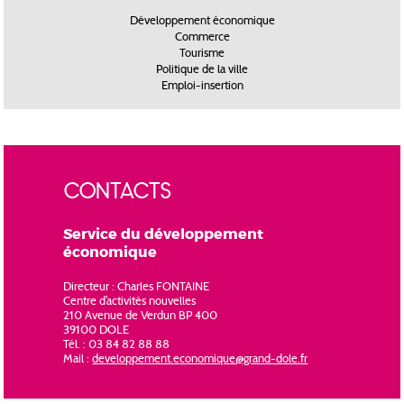
Développement économique
Commerce
Tourisme
Politique de la ville
Emploi-insertion
CONTACTS
Service du développement
économique
Directeur : Charles FONTAINE
Centre d’activités nouvelles
210 Avenue de Verdun BP 400
39100 DOLE
Tél. : 03 84 82 88 88
Mail :
developpement.economique@grand-dole.fr